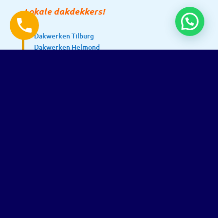
Lokale dakdekkers!
Dakwerken Tilburg
Dakwerken Helmond
Dakwerken Weert
Dakwerken Geleen
Dakwerken Heerlen
Dakwerken Venlo
Dakwerken Sittard
Dakwerk Maastricht
Dakwerken Eindhoven
Dakwerken Roermond
Dakwerken Meerssen
Snel ter plaatse!
Dakwerken Landgraaf